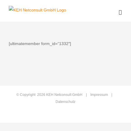
Zum
Inhalt
springen
[ultimatemember form_id=“1332″]
© Copyright
2026 KEH Netconsult GmbH |
Impressum
|
Datenschutz